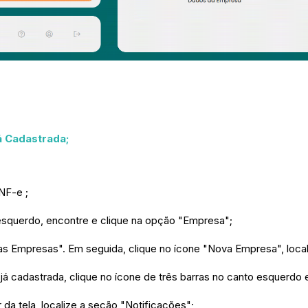
 Cadastrada;
NF-e ;
 esquerdo, encontre e clique na opção "Empresa";
s Empresas". Em seguida, clique no ícone "Nova Empresa", localiz
á cadastrada, clique no ícone de três barras no canto esquerdo e
r da tela, localize a seção "Notificações";